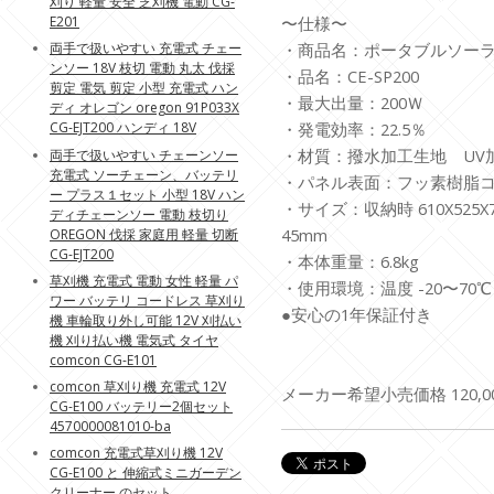
刈り 軽量 安全 芝刈機 電動 CG-
E201
〜仕様〜
両手で扱いやすい 充電式 チェー
・商品名：ポータブルソー
ンソー 18V 枝切 電動 丸太 伐採
・品名：CE-SP200
剪定 電気 剪定 小型 充電式 ハン
・最大出量：200Ｗ
ディ オレゴン oregon 91P033X
CG-EJT200 ハンディ 18V
・発電効率：22.5％
・材質：撥水加工生地 UV加
両手で扱いやすい チェーンソー
充電式 ソーチェーン、バッテリ
・パネル表面：フッ素樹脂
ー プラス１セット 小型 18V ハン
・サイズ：収納時 610X525X
ディチェーンソー 電動 枝切り
45mm
OREGON 伐採 家庭用 軽量 切断
CG-EJT200
・本体重量：6.8kg
草刈機 充電式 電動 女性 軽量 パ
・使用環境：温度 -20〜70℃
ワー バッテリ コードレス 草刈り
●安心の1年保証付き
機 車輪取り外し可能 12V 刈払い
機 刈り払い機 電気式 タイヤ
comcon CG-E101
comcon 草刈り機 充電式 12V
メーカー希望小売価格 120,0
CG-E100 バッテリー2個セット
4570000081010-ba
comcon 充電式草刈り機 12V
CG-E100 と 伸縮式ミニガーデン
クリーナー のセット