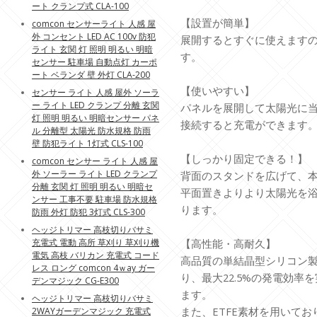
ート クランプ式 CLA-100
【設置が簡単】
comcon センサーライト 人感 屋
外 コンセント LED AC 100v 防犯
展開するとすぐに使えます
ライト 玄関 灯 照明 明るい 明暗
す。
センサー 駐車場 自動点灯 カーポ
ート ベランダ 壁 外灯 CLA-200
【使いやすい】
センサー ライト 人感 屋外 ソーラ
ー ライト LED クランプ 分離 玄関
パネルを展開して太陽光に
灯 照明 明るい 明暗センサー パネ
接続すると充電ができます
ル 分離型 太陽光 防水規格 防雨
壁 防犯ライト 1灯式 CLS-100
【しっかり固定できる！】
comcon センサー ライト 人感 屋
外 ソーラー ライト LED クランプ
背面のスタンドを広げて、
分離 玄関 灯 照明 明るい 明暗セ
平面置きよりより太陽光を
ンサー 工事不要 駐車場 防水規格
ります。
防雨 外灯 防犯 3灯式 CLS-300
ヘッジトリマー 高枝切りバサミ
充電式 電動 高所 草刈り 草刈り機
【高性能・高耐久】
電気 高枝 バリカン 充電式 コード
高品質の単結晶型シリコン
レス ロング comcon 4ｗay ガー
り、最大22.5%の発電効
デンマジック CG-E300
ます。
ヘッジトリマー 高枝切りバサミ
また、ETFE素材を用いて
2WAYガーデンマジック 充電式