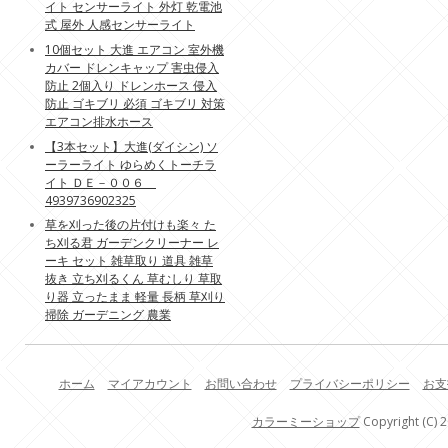
イト センサーライト 外灯 乾電池
式 屋外 人感センサーライト
10個セット 大進 エアコン 室外機
カバー ドレンキャップ 害虫侵入
防止 2個入り ドレンホース 侵入
防止 ゴキブリ 必須 ゴキブリ 対策
エアコン排水ホース
【3本セット】大進(ダイシン) ソ
ーラーライト ゆらめくトーチラ
イト ＤＥ－００６
4939736902325
草を刈った後の片付けも楽々 た
ち刈る君 ガーデンクリーナー レ
ーキ セット 雑草取り 道具 雑草
抜き 立ち刈るくん 草むしり 草取
り器 立ったまま 軽量 長柄 草刈り
掃除 ガーデニング 農業
ホーム
マイアカウント
お問い合わせ
プライバシーポリシー
お支
カラーミーショップ
Copyright (C) 