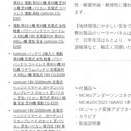
草刈り 電動 草刈り機 草刈機 芝刈
性・耐紫外線・耐候性に優
り機 芝刈機 バリカン 充電式 コー
ます。
ドレス 電動 高枝 comcon CG-
E301
【地球環境にやさしい安全
電動 草刈り機 草刈機 充電式 女性
軽量 パワー バッテリー コードレ
弊社製品のソーラーパネル
ス 刈払機 18V 充電器付き 草刈り
で、日常生活はもとより、
刈払い機 電気 安全 comcon CG-
源確保など、幅広く活躍い
E200
comcon バッテリ 2個入り 電動
草刈機 充電式 女性 軽量 パワー
バッテリ コードレス 草刈り機 刈
払機 リチウムバッテリ 充電器付
き 刈払い機 電気式 18V CG-E200
comcon 18V /2000mAh 充電式
ヘッジトリマー と ガーデンバリ
〜付属品〜
カンブレード のセット 芝バリカ
・MC4toアンダーソンコネクタ
ン 芝生バリカン 替刃式 草刈り 軽
・MC4toDC5525 16AWG 1本
量 安全 芝刈機 電動 CG-E201
・DCジャック変換アダプタ
comcon 18V /2000mAh 充電式
ヘッジトリマー と ガーデンバ
・カラビナ
リカンブレード のセット 芝バリ
・取扱説明書
カン 芝生バリカン 替刃式 18V 草