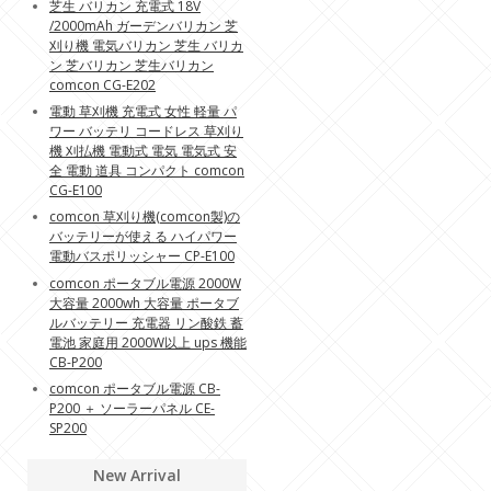
芝生 バリカン 充電式 18V
/2000mAh ガーデンバリカン 芝
刈り機 電気バリカン 芝生 バリカ
ン 芝バリカン 芝生バリカン
comcon CG-E202
電動 草刈機 充電式 女性 軽量 パ
ワー バッテリ コードレス 草刈り
機 刈払機 電動式 電気 電気式 安
全 電動 道具 コンパクト comcon
CG-E100
comcon 草刈り機(comcon製)の
バッテリーが使える ハイパワー
電動バスポリッシャー CP-E100
comcon ポータブル電源 2000W
大容量 2000wh 大容量 ポータブ
ルバッテリー 充電器 リン酸鉄 蓄
電池 家庭用 2000W以上 ups 機能
CB-P200
comcon ポータブル電源 CB-
P200 ＋ ソーラーパネル CE-
SP200
New Arrival