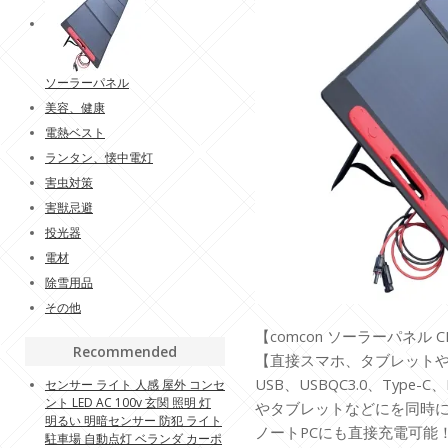
ソーラーパネル
美容、健康
電熱ベスト
ランタン、懐中電灯
害虫対策
害獣忌避
投光器
電材
除雪用品
その他
【comcon ソーラーパネル CE
Recommended
【直接スマホ、タブレットや
USB、USBQC3.0、Typ
センサー ライト 人感 屋外 コンセ
ント LED AC 100v 玄関 照明 灯
やタブレットなどにを同時
明るい 明暗センサー 防犯 ライト
ノートPCにも直接充電可能
駐車場 自動点灯 ベランダ カーポ