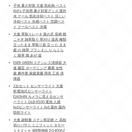
子供 暑さ対策 大進 気化熱 ベスト
Kid's 子供用 暑さ対策グッズ 屋外
水 クール 気化冷却ベスト 涼しい
冷却ベスト 冷感ベスト 空調ベス
ト クールベスト 冷蔵
大進 草取りレーキ 龍の爪 長柄 根
こそぎ 雑草取り 草刈り 道具 種類
立ったまま 草取り器 立っ た まま
庭 の 雑草 ブラシ むしり らくら
く 除草 畑 あぜ 道
EVER GREEN ステンレス清掃器 大
進 園芸 ガーデニング 農業 女性
庭 農作業 家庭菜園 用具 工具 清
掃器
2台セット センサーライト 大進
乾電池式センサーライト
DAISHIN カメラに見えるセンサ
ーライト DLB-K500 電池 人感
ledセンサーライト led 屋外 屋内
防犯ライト
大進 超軽量 ステン剪定鋏 と 高枝
切りバサミ ミニフィット ９５〜
１４２ｃｍ 4段階伸縮 DG400AZ