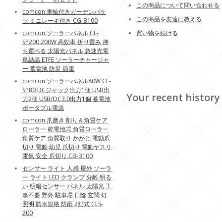
この商品について問い合わせる
comcon 車輪付きガーデンバケ
この商品を友達に教える
ツ ミニレーキ付き CG-B100
comcon ソーラーパネル CE-
買い物を続ける
SP200 200W 高効率 折り畳み 持
ち運ベる 太陽光パネル 急速充電
単結晶 ETFE ソーラーチャージャ
ー 蓄電池 防災 節電
comcon ソーラーパネル80W CE-
SP80 DCジャック出力1個 USB出
Your recent history
力2個 USB/QC3.0出力1個 蓄電池
ポータブル電源
comcon 爪磨き 削り＆角質ケア
ローラー 乾電池式 角質ローラー
角質ケア 角質取り かかと 電動爪
切り 電動 幼児 爪切り 電動ヤスリ
電気 安全 爪切り CB-B100
センサー ライト 人感 屋外 ソーラ
ー ライト LED クランプ 分離 明る
い 明暗センサー パネル 太陽光 工
事不要 野外 駐車場 日陰 玄関 灯
照明 防水規格 防雨 2灯式 CLS-
200