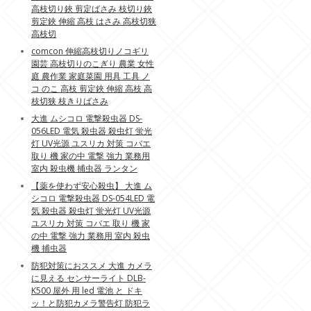
高枝切り鋏 剪定ばさみ 枝切り鋏
剪定鋏 伸縮 高枝 はさみ 高枝切狭
高枝切
comcon 伸縮高枝切りノコギリ
園芸 高枝切りのこぎり 農業 女性
庭 農作業 家庭菜園 用具 工具 ノ
コ のこ 高枝 剪定鋏 伸縮 高枝 高
枝切狭 枝きりばさみ
大進 ムシコロ 電撃殺虫器 DS-
056LED 電気 殺虫器 殺虫灯 蛍光
灯 UV光源 ユスリカ 対策 コバエ
取り 機 家の中 電撃 強力 業務用
室内 殺虫機 捕虫器 ランタン
【薬を使わず安心殺虫】 大進 ム
シコロ 電撃殺虫器 DS-054LED 電
気 殺虫器 殺虫灯 蛍光灯 UV光源
ユスリカ 対策 コバエ 取り 機 家
の中 電撃 強力 業務用 室内 殺虫
機 捕虫器
防犯対策におススメ 大進 カメラ
に見える センサーライト DLB-
K500 屋外 用 led 電池 と ドキ
ッ！と防犯カメラ警告灯 防犯ラ