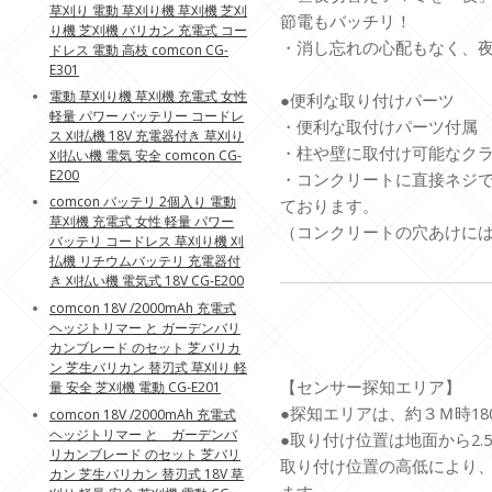
草刈り 電動 草刈り機 草刈機 芝刈
節電もバッチリ！
り機 芝刈機 バリカン 充電式 コー
・消し忘れの心配もなく、
ドレス 電動 高枝 comcon CG-
E301
電動 草刈り機 草刈機 充電式 女性
●便利な取り付けパーツ
軽量 パワー バッテリー コードレ
・便利な取付けパーツ付属
ス 刈払機 18V 充電器付き 草刈り
・柱や壁に取付け可能なク
刈払い機 電気 安全 comcon CG-
E200
・コンクリートに直接ネジ
comcon バッテリ 2個入り 電動
ております。
草刈機 充電式 女性 軽量 パワー
（コンクリートの穴あけに
バッテリ コードレス 草刈り機 刈
払機 リチウムバッテリ 充電器付
き 刈払い機 電気式 18V CG-E200
comcon 18V /2000mAh 充電式
ヘッジトリマー と ガーデンバリ
カンブレード のセット 芝バリカ
ン 芝生バリカン 替刃式 草刈り 軽
【センサー探知エリア】
量 安全 芝刈機 電動 CG-E201
●探知エリアは、約３Ｍ時18
comcon 18V /2000mAh 充電式
ヘッジトリマー と ガーデンバ
●取り付け位置は地面から2
リカンブレード のセット 芝バリ
取り付け位置の高低により
カン 芝生バリカン 替刃式 18V 草