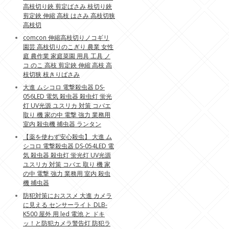
高枝切り鋏 剪定ばさみ 枝切り鋏
剪定鋏 伸縮 高枝 はさみ 高枝切狭
高枝切
comcon 伸縮高枝切りノコギリ
園芸 高枝切りのこぎり 農業 女性
庭 農作業 家庭菜園 用具 工具 ノ
コ のこ 高枝 剪定鋏 伸縮 高枝 高
枝切狭 枝きりばさみ
大進 ムシコロ 電撃殺虫器 DS-
056LED 電気 殺虫器 殺虫灯 蛍光
灯 UV光源 ユスリカ 対策 コバエ
取り 機 家の中 電撃 強力 業務用
室内 殺虫機 捕虫器 ランタン
【薬を使わず安心殺虫】 大進 ム
シコロ 電撃殺虫器 DS-054LED 電
気 殺虫器 殺虫灯 蛍光灯 UV光源
ユスリカ 対策 コバエ 取り 機 家
の中 電撃 強力 業務用 室内 殺虫
機 捕虫器
防犯対策におススメ 大進 カメラ
に見える センサーライト DLB-
K500 屋外 用 led 電池 と ドキ
ッ！と防犯カメラ警告灯 防犯ラ