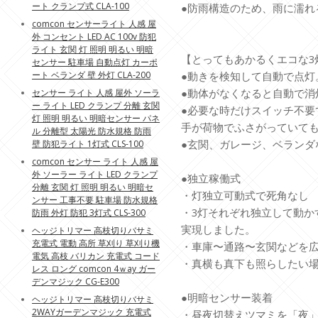
ート クランプ式 CLA-100
●防雨構造のため、雨に濡れ
comcon センサーライト 人感 屋
外 コンセント LED AC 100v 防犯
ライト 玄関 灯 照明 明るい 明暗
【とってもあかるくエコな3
センサー 駐車場 自動点灯 カーポ
ート ベランダ 壁 外灯 CLA-200
●動きを検知して自動で点灯
●動体がなくなると自動で消
センサー ライト 人感 屋外 ソーラ
ー ライト LED クランプ 分離 玄関
●必要な時だけスイッチ不要
灯 照明 明るい 明暗センサー パネ
手が荷物でふさがっていて
ル 分離型 太陽光 防水規格 防雨
●玄関、ガレージ、ベランダ
壁 防犯ライト 1灯式 CLS-100
comcon センサー ライト 人感 屋
外 ソーラー ライト LED クランプ
●独立稼働式
分離 玄関 灯 照明 明るい 明暗セ
・灯独立可動式で死角なし
ンサー 工事不要 駐車場 防水規格
・3灯それぞれ独立して動か
防雨 外灯 防犯 3灯式 CLS-300
実現しました。
ヘッジトリマー 高枝切りバサミ
充電式 電動 高所 草刈り 草刈り機
・車庫〜通路〜玄関などを
電気 高枝 バリカン 充電式 コード
・真横も真下も照らしたい
レス ロング comcon 4ｗay ガー
デンマジック CG-E300
●明暗センサー装着
ヘッジトリマー 高枝切りバサミ
2WAYガーデンマジック 充電式
・昼夜切替えツマミを「夜