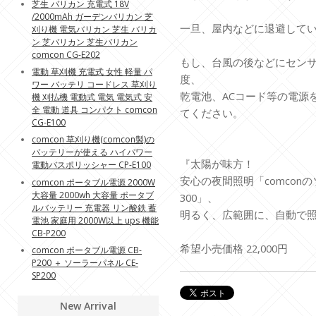
芝生 バリカン 充電式 18V
/2000mAh ガーデンバリカン 芝
一旦、屋内などに退避して
刈り機 電気バリカン 芝生 バリカ
ン 芝バリカン 芝生バリカン
comcon CG-E202
もし、台風の後などにセン
電動 草刈機 充電式 女性 軽量 パ
度、
ワー バッテリ コードレス 草刈り
乾電池、ACコード等の電源
機 刈払機 電動式 電気 電気式 安
全 電動 道具 コンパクト comcon
てください。
CG-E100
comcon 草刈り機(comcon製)の
バッテリーが使える ハイパワー
『太陽が味方！
電動バスポリッシャー CP-E100
安心の夜間照明「comconの
comcon ポータブル電源 2000W
大容量 2000wh 大容量 ポータブ
300」、
ルバッテリー 充電器 リン酸鉄 蓄
明るく、広範囲に、自動で
電池 家庭用 2000W以上 ups 機能
CB-P200
希望小売価格 22,000円
comcon ポータブル電源 CB-
P200 ＋ ソーラーパネル CE-
SP200
New Arrival