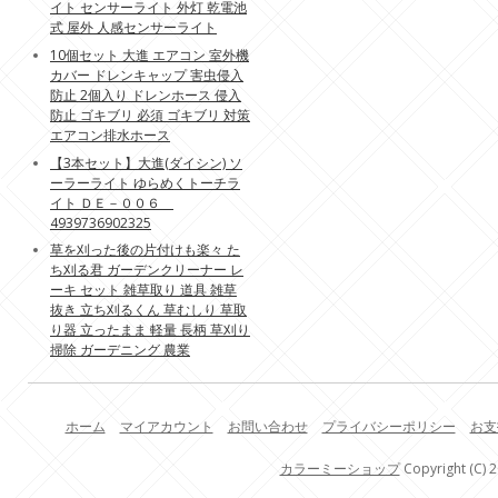
イト センサーライト 外灯 乾電池
式 屋外 人感センサーライト
10個セット 大進 エアコン 室外機
カバー ドレンキャップ 害虫侵入
防止 2個入り ドレンホース 侵入
防止 ゴキブリ 必須 ゴキブリ 対策
エアコン排水ホース
【3本セット】大進(ダイシン) ソ
ーラーライト ゆらめくトーチラ
イト ＤＥ－００６
4939736902325
草を刈った後の片付けも楽々 た
ち刈る君 ガーデンクリーナー レ
ーキ セット 雑草取り 道具 雑草
抜き 立ち刈るくん 草むしり 草取
り器 立ったまま 軽量 長柄 草刈り
掃除 ガーデニング 農業
ホーム
マイアカウント
お問い合わせ
プライバシーポリシー
お支
カラーミーショップ
Copyright (C) 