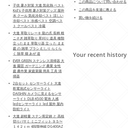
この商品について問い合わせる
子供 暑さ対策 大進 気化熱 ベスト
この商品を友達に教える
Kid's 子供用 暑さ対策グッズ 屋外
水 クール 気化冷却ベスト 涼しい
買い物を続ける
冷却ベスト 冷感ベスト 空調ベス
ト クールベスト 冷蔵
大進 草取りレーキ 龍の爪 長柄 根
こそぎ 雑草取り 草刈り 道具 種類
立ったまま 草取り器 立っ た まま
庭 の 雑草 ブラシ むしり らくら
Your recent history
く 除草 畑 あぜ 道
EVER GREEN ステンレス清掃器 大
進 園芸 ガーデニング 農業 女性
庭 農作業 家庭菜園 用具 工具 清
掃器
2台セット センサーライト 大進
乾電池式センサーライト
DAISHIN カメラに見えるセンサ
ーライト DLB-K500 電池 人感
ledセンサーライト led 屋外 屋内
防犯ライト
大進 超軽量 ステン剪定鋏 と 高枝
切りバサミ ミニフィット ９５〜
１４２ｃｍ 4段階伸縮 DG400AZ