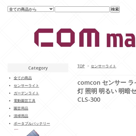
TOP
>
センサーライト
Category
全ての商品
comcon センサー 
センサーライト
灯 照明 明るい 明暗
ガーデンライト
CLS-300
電動園芸工具
園芸用品
清掃用品
ポータブルバッテリー