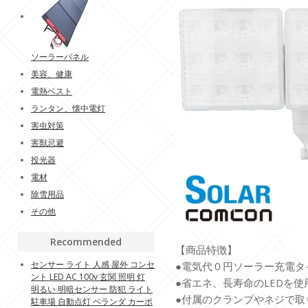
ソーラーパネル
美容、健康
電熱ベスト
ランタン、懐中電灯
害虫対策
害獣忌避
投光器
電材
除雪用品
その他
Recommended
【商品特徴】
センサー ライト 人感 屋外 コンセ
●電気代０円ソーラー充電タ
ント LED AC 100v 玄関 照明 灯
●省エネ、長寿命のLEDを使
明るい 明暗センサー 防犯 ライト
●付属のクランプやネジで取
駐車場 自動点灯 ベランダ カーポ