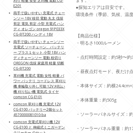
ます。
刈り 軽量 安全 芝刈機 電動 CG-
E201
●探知エリアは目安です。
両手で扱いやすい 充電式 チェー
環境条件（季節、気候、温
ンソー 18V 枝切 電動 丸太 伐採
剪定 電気 剪定 小型 充電式 ハン
ディ オレゴン oregon 91P033X
CG-EJT200 ハンディ 18V
【商品仕様】
両手で扱いやすい チェーンソー
・明るさ1000ルーメン
充電式 ソーチェーン、バッテリ
ー プラス１セット 小型 18V ハン
・点灯時間設定：約5秒〜約3
ディチェーンソー 電動 枝切り
OREGON 伐採 家庭用 軽量 切断
CG-EJT200
・昼夜点灯モード、夜だけ
草刈機 充電式 電動 女性 軽量 パ
ワー バッテリ コードレス 草刈り
・本体サイズ：約横24.4cm×奥行
機 車輪取り外し可能 12V 刈払い
機 刈り払い機 電気式 タイヤ
comcon CG-E101
・本体重量：約505g
comcon 草刈り機 充電式 12V
CG-E100 バッテリー2個セット
・ソーラーパネルサイズ：約横8
4570000081010-ba
comcon 充電式草刈り機 12V
CG-E100 と 伸縮式ミニガーデン
・ソーラーパネル重量：約17
クリーナー のセット