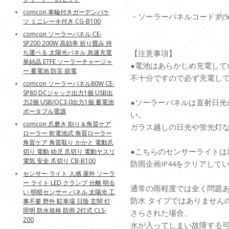
comcon 車輪付きガーデンバケ
・ソーラーパネルコード:約5
ツ ミニレーキ付き CG-B100
comcon ソーラーパネル CE-
SP200 200W 高効率 折り畳み 持
ち運ベる 太陽光パネル 急速充電
【注意事項】
単結晶 ETFE ソーラーチャージャ
●電池はあらかじめ充電して
ー 蓄電池 防災 節電
不十分ですので必ず充電し
comcon ソーラーパネル80W CE-
SP80 DCジャック出力1個 USB出
●ソーラーパネルは直射日光
力2個 USB/QC3.0出力1個 蓄電池
ポータブル電源
い。
comcon 爪磨き 削り＆角質ケア
ガラス越しの日光や蛍光灯
ローラー 乾電池式 角質ローラー
角質ケア 角質取り かかと 電動爪
●こちらのセンサーライトは
切り 電動 幼児 爪切り 電動ヤスリ
電気 安全 爪切り CB-B100
防雨企画IP44をクリアして
センサー ライト 人感 屋外 ソーラ
ー ライト LED クランプ 分離 明る
通常の雨程度では全く問題
い 明暗センサー パネル 太陽光 工
防水 タイプではありません
事不要 野外 駐車場 日陰 玄関 灯
照明 防水規格 防雨 2灯式 CLS-
さらされた場合、
200
水が入ってしまい故障する