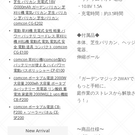
芝生 バリカン 充電式 18V
・10.8V 1.5A
/2000mAh ガーデンバリカン 芝
刈り機 電気バリカン 芝生 バリカ
・充電時間：約3.5時間
ン 芝バリカン 芝生バリカン
comcon CG-E202
電動 草刈機 充電式 女性 軽量 パ
◆付属品◆
ワー バッテリ コードレス 草刈り
機 刈払機 電動式 電気 電気式 安
本体、芝生バリカン、ヘッ
全 電動 道具 コンパクト comcon
電器、
CG-E100
伸縮ポール
comcon 草刈り機(comcon製)の
バッテリーが使える ハイパワー
電動バスポリッシャー CP-E100
comcon ポータブル電源 2000W
『ガーデンマジック2WAY
大容量 2000wh 大容量 ポータブ
もっと手軽に。
ルバッテリー 充電器 リン酸鉄 蓄
庭作業のストレスから解放
電池 家庭用 2000W以上 ups 機能
CB-P200
う！』
comcon ポータブル電源 CB-
P200 ＋ ソーラーパネル CE-
SP200
〜商品仕様〜
New Arrival