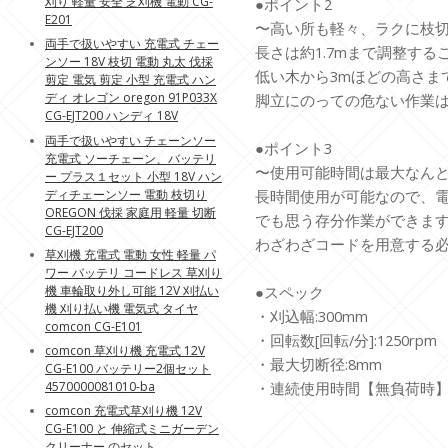
刈り 軽量 安全 芝刈機 電動 CG-
●ポイント2
E201
〜高い所も軽々、ラクに枝
両手で扱いやすい 充電式 チェー
長さは約1.7mまで調整する
ンソー 18V 枝切 電動 丸太 伐採
低い木から3mほどの高さま
剪定 電気 剪定 小型 充電式 ハン
ディ オレゴン oregon 91P033X
脚立にのっての危ない作業
CG-EJT200 ハンディ 18V
両手で扱いやすい チェーンソー
●ポイント3
充電式 ソーチェーン、バッテリ
〜使用可能時間は最大なんと
ー プラス１セット 小型 18V ハン
ディチェーンソー 電動 枝切り
長時間使用が可能なので、
OREGON 伐採 家庭用 軽量 切断
でも思う存分作業ができま
CG-EJT200
わざわざコードを用意する
草刈機 充電式 電動 女性 軽量 パ
ワー バッテリ コードレス 草刈り
機 車輪取り外し可能 12V 刈払い
●スペック
機 刈り払い機 電気式 タイヤ
・刈込幅:300mm
comcon CG-E101
・回転数[回転/分]:1250rpm
comcon 草刈り機 充電式 12V
・最大切断径:8mm
CG-E100 バッテリー2個セット
4570000081010-ba
・連続使用時間【無負荷時】:
comcon 充電式草刈り機 12V
CG-E100 と 伸縮式ミニガーデン
クリーナー のセット