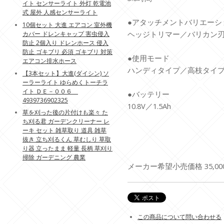
イト センサーライト 外灯 乾電池
式 屋外 人感センサーライト
●アタッチメントバリエーシ
10個セット 大進 エアコン 室外機
ヘッジトリマー／バリカン
カバー ドレンキャップ 害虫侵入
防止 2個入り ドレンホース 侵入
防止 ゴキブリ 必須 ゴキブリ 対策
●使用モード
エアコン排水ホース
ハンディタイプ／高枝タイ
【3本セット】大進(ダイシン) ソ
ーラーライト ゆらめくトーチラ
イト ＤＥ－００６
●バッテリー
4939736902325
10.8V／1.5Ah
草を刈った後の片付けも楽々 た
ち刈る君 ガーデンクリーナー レ
ーキ セット 雑草取り 道具 雑草
抜き 立ち刈るくん 草むしり 草取
り器 立ったまま 軽量 長柄 草刈り
掃除 ガーデニング 農業
メーカー希望小売価格 35,00
この商品について問い合わせる