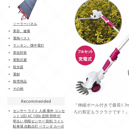
ソーラーパネル
美容、健康
電熱ベスト
ランタン、懐中電灯
害虫対策
害獣忌避
投光器
電材
除雪用品
その他
Recommended
『伸縮ポール付きで最長1.7
センサー ライト 人感 屋外 コンセ
ろの剪定もラクラクです！
ント LED AC 100v 玄関 照明 灯
明るい 明暗センサー 防犯 ライト
駐車場 自動点灯 ベランダ カーポ