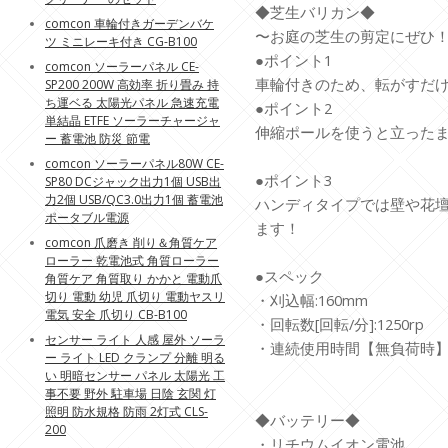
◆芝生バリカン◆
comcon 車輪付きガーデンバケ
〜お庭の芝生の剪定にぜひ
ツ ミニレーキ付き CG-B100
●ポイント1
comcon ソーラーパネル CE-
車輪付きのため、転がすだ
SP200 200W 高効率 折り畳み 持
ち運ベる 太陽光パネル 急速充電
●ポイント2
単結晶 ETFE ソーラーチャージャ
伸縮ポールを使うと立った
ー 蓄電池 防災 節電
comcon ソーラーパネル80W CE-
●ポイント3
SP80 DCジャック出力1個 USB出
力2個 USB/QC3.0出力1個 蓄電池
ハンディタイプでは壁や花
ポータブル電源
ます！
comcon 爪磨き 削り＆角質ケア
ローラー 乾電池式 角質ローラー
●スペック
角質ケア 角質取り かかと 電動爪
切り 電動 幼児 爪切り 電動ヤスリ
・刈込幅:160mm
電気 安全 爪切り CB-B100
・回転数[回転/分]:1250rp
センサー ライト 人感 屋外 ソーラ
・連続使用時間【無負荷時】:
ー ライト LED クランプ 分離 明る
い 明暗センサー パネル 太陽光 工
事不要 野外 駐車場 日陰 玄関 灯
照明 防水規格 防雨 2灯式 CLS-
◆バッテリー◆
200
・リチウムイオン電池