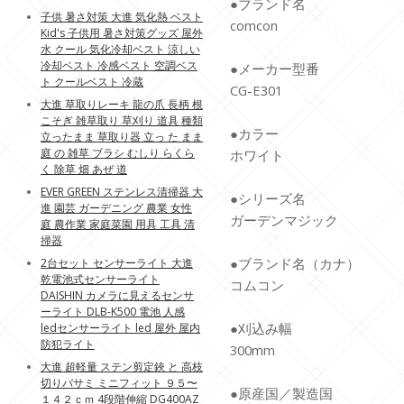
●ブランド名
子供 暑さ対策 大進 気化熱 ベスト
comcon
Kid's 子供用 暑さ対策グッズ 屋外
水 クール 気化冷却ベスト 涼しい
冷却ベスト 冷感ベスト 空調ベス
●メーカー型番
ト クールベスト 冷蔵
CG-E301
大進 草取りレーキ 龍の爪 長柄 根
こそぎ 雑草取り 草刈り 道具 種類
●カラー
立ったまま 草取り器 立っ た まま
庭 の 雑草 ブラシ むしり らくら
ホワイト
く 除草 畑 あぜ 道
EVER GREEN ステンレス清掃器 大
●シリーズ名
進 園芸 ガーデニング 農業 女性
ガーデンマジック
庭 農作業 家庭菜園 用具 工具 清
掃器
●ブランド名（カナ）
2台セット センサーライト 大進
乾電池式センサーライト
コムコン
DAISHIN カメラに見えるセンサ
ーライト DLB-K500 電池 人感
●刈込み幅
ledセンサーライト led 屋外 屋内
防犯ライト
300mm
大進 超軽量 ステン剪定鋏 と 高枝
切りバサミ ミニフィット ９５〜
●原産国／製造国
１４２ｃｍ 4段階伸縮 DG400AZ