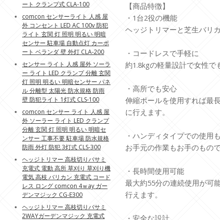
ート クランプ式 CLA-100
【商品特徴】
comcon センサーライト 人感 屋
・1台2役の機能
外 コンセント LED AC 100v 防犯
ヘッジトリマーと芝生バリカ
ライト 玄関 灯 照明 明るい 明暗
センサー 駐車場 自動点灯 カーポ
ート ベランダ 壁 外灯 CLA-200
・コードレスで手軽に
センサー ライト 人感 屋外 ソーラ
約1.8kgの軽量設計で女性
ー ライト LED クランプ 分離 玄関
灯 照明 明るい 明暗センサー パネ
・高所でも安心
ル 分離型 太陽光 防水規格 防雨
壁 防犯ライト 1灯式 CLS-100
伸縮ポールを使用すれば最長
に行えます。
comcon センサー ライト 人感 屋
外 ソーラー ライト LED クランプ
分離 玄関 灯 照明 明るい 明暗セ
・ハンディタイプでの使用
ンサー 工事不要 駐車場 防水規格
お手元の作業もお手のもの
防雨 外灯 防犯 3灯式 CLS-300
ヘッジトリマー 高枝切りバサミ
充電式 電動 高所 草刈り 草刈り機
・長時間使用可能
電気 高枝 バリカン 充電式 コード
最大約55分の連続使用が可
レス ロング comcon 4ｗay ガー
行えます。
デンマジック CG-E300
ヘッジトリマー 高枝切りバサミ
2WAYガーデンマジック 充電式
・安全な設計