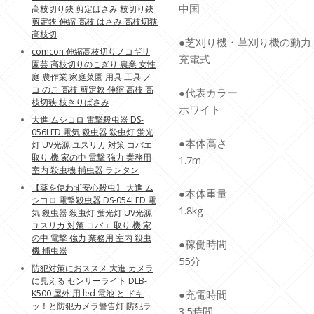
中国
高枝切り鋏 剪定ばさみ 枝切り鋏
剪定鋏 伸縮 高枝 はさみ 高枝切狭
高枝切
●芝刈り機・草刈り機の動力
comcon 伸縮高枝切りノコギリ
充電式
園芸 高枝切りのこぎり 農業 女性
庭 農作業 家庭菜園 用具 工具 ノ
コ のこ 高枝 剪定鋏 伸縮 高枝 高
●代表カラー
枝切狭 枝きりばさみ
ホワイト
大進 ムシコロ 電撃殺虫器 DS-
056LED 電気 殺虫器 殺虫灯 蛍光
●本体高さ
灯 UV光源 ユスリカ 対策 コバエ
取り 機 家の中 電撃 強力 業務用
1.7m
室内 殺虫機 捕虫器 ランタン
【薬を使わず安心殺虫】 大進 ム
●本体重量
シコロ 電撃殺虫器 DS-054LED 電
1.8kg
気 殺虫器 殺虫灯 蛍光灯 UV光源
ユスリカ 対策 コバエ 取り 機 家
の中 電撃 強力 業務用 室内 殺虫
●稼働時間
機 捕虫器
55分
防犯対策におススメ 大進 カメラ
に見える センサーライト DLB-
K500 屋外 用 led 電池 と ドキ
●充電時間
ッ！と防犯カメラ警告灯 防犯ラ
3.5時間