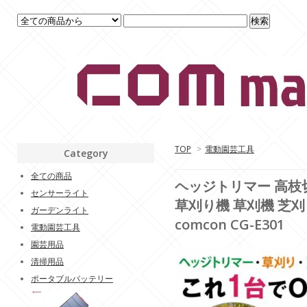
TOP
>
電動園芸工具
Category
全ての商品
ヘッジトリマー 高枝切
センサーライト
草刈り機 草刈機 芝刈
ガーデンライト
comcon CG-E301
電動園芸工具
園芸用品
清掃用品
ポータブルバッテリー