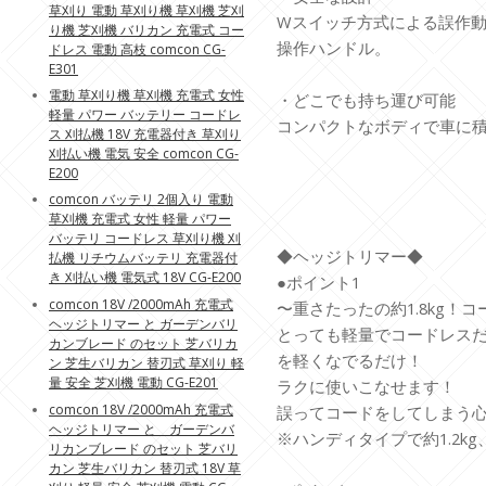
草刈り 電動 草刈り機 草刈機 芝刈
Wスイッチ方式による誤作動
り機 芝刈機 バリカン 充電式 コー
操作ハンドル。
ドレス 電動 高枝 comcon CG-
E301
電動 草刈り機 草刈機 充電式 女性
・どこでも持ち運び可能
軽量 パワー バッテリー コードレ
コンパクトなボディで車に
ス 刈払機 18V 充電器付き 草刈り
刈払い機 電気 安全 comcon CG-
E200
comcon バッテリ 2個入り 電動
草刈機 充電式 女性 軽量 パワー
バッテリ コードレス 草刈り機 刈
◆ヘッジトリマー◆
払機 リチウムバッテリ 充電器付
き 刈払い機 電気式 18V CG-E200
●ポイント1
comcon 18V /2000mAh 充電式
〜重さたったの約1.8kg！
ヘッジトリマー と ガーデンバリ
とっても軽量でコードレス
カンブレード のセット 芝バリカ
を軽くなでるだけ！
ン 芝生バリカン 替刃式 草刈り 軽
量 安全 芝刈機 電動 CG-E201
ラクに使いこなせます！
comcon 18V /2000mAh 充電式
誤ってコードをしてしまう
ヘッジトリマー と ガーデンバ
※ハンディタイプで約1.2kg
リカンブレード のセット 芝バリ
カン 芝生バリカン 替刃式 18V 草