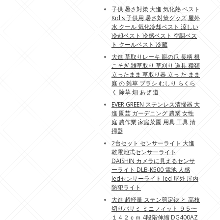
子供 暑さ対策 大進 気化熱 ベスト
Kid's 子供用 暑さ対策グッズ 屋外
水 クール 気化冷却ベスト 涼しい
冷却ベスト 冷感ベスト 空調ベス
ト クールベスト 冷蔵
大進 草取りレーキ 龍の爪 長柄 根
こそぎ 雑草取り 草刈り 道具 種類
立ったまま 草取り器 立っ た まま
庭 の 雑草 ブラシ むしり らくら
く 除草 畑 あぜ 道
EVER GREEN ステンレス清掃器 大
進 園芸 ガーデニング 農業 女性
庭 農作業 家庭菜園 用具 工具 清
掃器
2台セット センサーライト 大進
乾電池式センサーライト
DAISHIN カメラに見えるセンサ
ーライト DLB-K500 電池 人感
ledセンサーライト led 屋外 屋内
防犯ライト
大進 超軽量 ステン剪定鋏 と 高枝
切りバサミ ミニフィット ９５〜
１４２ｃｍ 4段階伸縮 DG400AZ