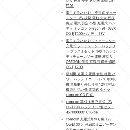
刈り 軽量 安全 芝刈機 電動 CG-
E201
両手で扱いやすい 充電式 チェー
ンソー 18V 枝切 電動 丸太 伐採
剪定 電気 剪定 小型 充電式 ハン
ディ オレゴン oregon 91P033X
CG-EJT200 ハンディ 18V
両手で扱いやすい チェーンソー
充電式 ソーチェーン、バッテリ
ー プラス１セット 小型 18V ハン
ディチェーンソー 電動 枝切り
OREGON 伐採 家庭用 軽量 切断
CG-EJT200
草刈機 充電式 電動 女性 軽量 パ
ワー バッテリ コードレス 草刈り
機 車輪取り外し可能 12V 刈払い
機 刈り払い機 電気式 タイヤ
comcon CG-E101
comcon 草刈り機 充電式 12V
CG-E100 バッテリー2個セット
4570000081010-ba
comcon 充電式草刈り機 12V
CG-E100 と 伸縮式ミニガーデン
クリーナー のセット