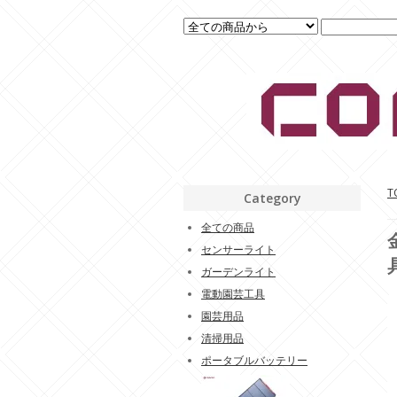
T
Category
全ての商品
センサーライト
ガーデンライト
電動園芸工具
園芸用品
清掃用品
ポータブルバッテリー