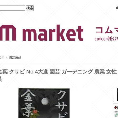
OP
>
園芸用品
金葉 クサビ No.4大進 園芸 ガーデニング 農業 女性
具