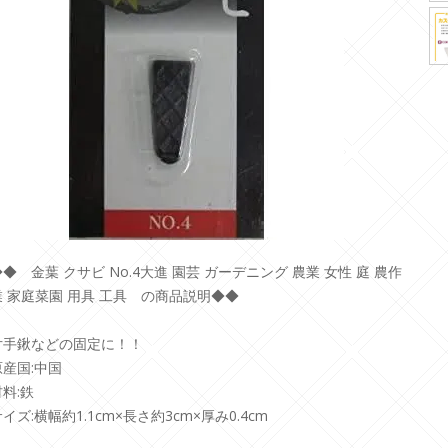
◆◆ 金葉 クサビ No.4大進 園芸 ガーデニング 農業 女性 庭 農作
業 家庭菜園 用具 工具 の商品説明◆◆
片手鍬などの固定に！！
原産国:中国
材料:鉄
イズ:横幅約1.1cm×長さ約3cm×厚み0.4cm