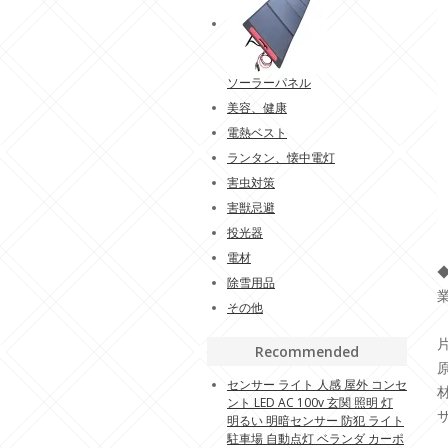
ソーラーパネル
美容、健康
電熱ベスト
ランタン、懐中電灯
害虫対策
害獣忌避
投光器
電材
除雪用品
その他
Recommended
センサー ライト 人感 屋外 コンセ
ント LED AC 100v 玄関 照明 灯
サ
明るい 明暗センサー 防犯 ライト
駐車場 自動点灯 ベランダ カーポ