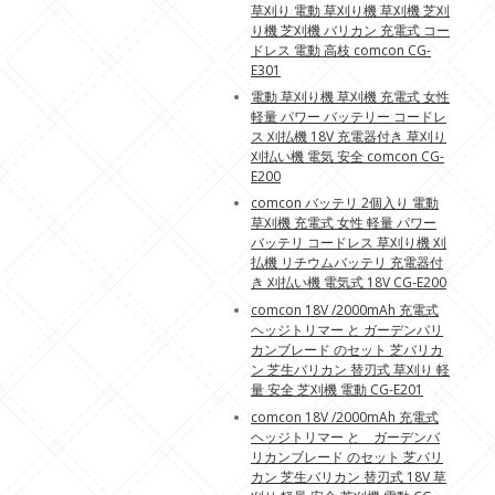
草刈り 電動 草刈り機 草刈機 芝刈
り機 芝刈機 バリカン 充電式 コー
ドレス 電動 高枝 comcon CG-
E301
電動 草刈り機 草刈機 充電式 女性
軽量 パワー バッテリー コードレ
ス 刈払機 18V 充電器付き 草刈り
刈払い機 電気 安全 comcon CG-
E200
comcon バッテリ 2個入り 電動
草刈機 充電式 女性 軽量 パワー
バッテリ コードレス 草刈り機 刈
払機 リチウムバッテリ 充電器付
き 刈払い機 電気式 18V CG-E200
comcon 18V /2000mAh 充電式
ヘッジトリマー と ガーデンバリ
カンブレード のセット 芝バリカ
ン 芝生バリカン 替刃式 草刈り 軽
量 安全 芝刈機 電動 CG-E201
comcon 18V /2000mAh 充電式
ヘッジトリマー と ガーデンバ
リカンブレード のセット 芝バリ
カン 芝生バリカン 替刃式 18V 草