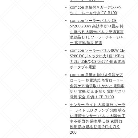
comcon 車輪付きガーデンバケ
ツ ミニレーキ付き CG-B100
comcon ソーラーパネル CE-
SP200 200W 高効率 折り畳み 持
ち運ベる 太陽光パネル 急速充電
単結晶 ETFE ソーラーチャージャ
ー 蓄電池 防災 節電
comcon ソーラーパネル80W CE-
SP80 DCジャック出力1個 USB出
力2個 USB/QC3.0出力1個 蓄電池
ポータブル電源
comcon 爪磨き 削り＆角質ケア
ローラー 乾電池式 角質ローラー
角質ケア 角質取り かかと 電動爪
切り 電動 幼児 爪切り 電動ヤスリ
電気 安全 爪切り CB-B100
センサー ライト 人感 屋外 ソーラ
ー ライト LED クランプ 分離 明る
い 明暗センサー パネル 太陽光 工
事不要 野外 駐車場 日陰 玄関 灯
照明 防水規格 防雨 2灯式 CLS-
200