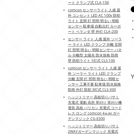
ート クランプ式 CLA-100
comcon センサーライト 人感 屋
外 コンセント LED AC 100v 防犯
ライト 玄関 灯 照明 明るい 明暗
センサー 駐車場 自動点灯 カーポ
ート ベランダ 壁 外灯 CLA-200
センサー ライト 人感 屋外 ソーラ
ー ライト LED クランプ 分離 玄関
灯 照明 明るい 明暗センサー パネ
ル 分離型 太陽光 防水規格 防雨
壁 防犯ライト 1灯式 CLS-100
comcon センサー ライト 人感 屋
外 ソーラー ライト LED クランプ
Y
分離 玄関 灯 照明 明るい 明暗セ
ンサー 工事不要 駐車場 防水規格
防雨 外灯 防犯 3灯式 CLS-300
ヘッジトリマー 高枝切りバサミ
充電式 電動 高所 草刈り 草刈り機
電気 高枝 バリカン 充電式 コード
レス ロング comcon 4ｗay ガー
デンマジック CG-E300
ヘッジトリマー 高枝切りバサミ
2WAYガーデンマジック 充電式