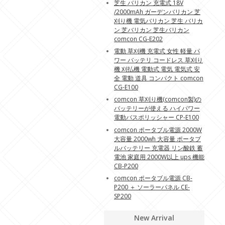
芝生 バリカン 充電式 18V
/2000mAh ガーデンバリカン 芝
刈り機 電気バリカン 芝生 バリカ
ン 芝バリカン 芝生バリカン
comcon CG-E202
電動 草刈機 充電式 女性 軽量 パ
ワー バッテリ コードレス 草刈り
機 刈払機 電動式 電気 電気式 安
全 電動 道具 コンパクト comcon
CG-E100
comcon 草刈り機(comcon製)の
バッテリーが使える ハイパワー
電動バスポリッシャー CP-E100
comcon ポータブル電源 2000W
大容量 2000wh 大容量 ポータブ
ルバッテリー 充電器 リン酸鉄 蓄
電池 家庭用 2000W以上 ups 機能
CB-P200
comcon ポータブル電源 CB-
P200 ＋ ソーラーパネル CE-
SP200
New Arrival