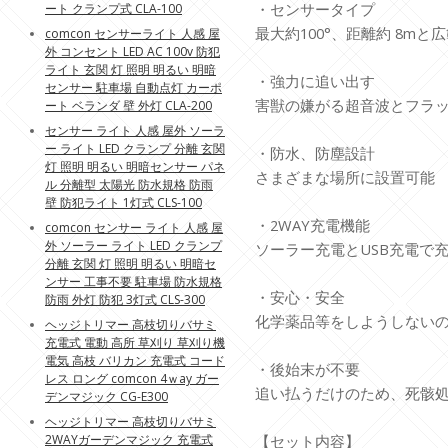
・センサータイプ
ート クランプ式 CLA-100
最大約100°、距離約 8m
comcon センサーライト 人感 屋
外 コンセント LED AC 100v 防犯
ライト 玄関 灯 照明 明るい 明暗
・強力に追い出す
センサー 駐車場 自動点灯 カーポ
害獣の嫌がる超音波とフラ
ート ベランダ 壁 外灯 CLA-200
センサー ライト 人感 屋外 ソーラ
ー ライト LED クランプ 分離 玄関
・防水、防塵設計
灯 照明 明るい 明暗センサー パネ
さまざまな場所に設置可能
ル 分離型 太陽光 防水規格 防雨
壁 防犯ライト 1灯式 CLS-100
・2WAY充電機能
comcon センサー ライト 人感 屋
外 ソーラー ライト LED クランプ
ソーラー充電とUSB充電で
分離 玄関 灯 照明 明るい 明暗セ
ンサー 工事不要 駐車場 防水規格
・安心・安全
防雨 外灯 防犯 3灯式 CLS-300
化学薬品等をしようしない
ヘッジトリマー 高枝切りバサミ
充電式 電動 高所 草刈り 草刈り機
電気 高枝 バリカン 充電式 コード
・後始末が不要
レス ロング comcon 4ｗay ガー
追い払うだけのため、死骸
デンマジック CG-E300
ヘッジトリマー 高枝切りバサミ
2WAYガーデンマジック 充電式
【セット内容】