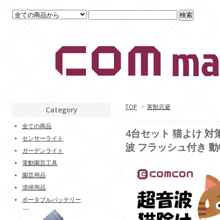
TOP
>
害獣忌避
Category
全ての商品
4台セット 猫よけ 対策
センサーライト
波 フラッシュ付き 動物
ガーデンライト
電動園芸工具
園芸用品
清掃用品
ポータブルバッテリー