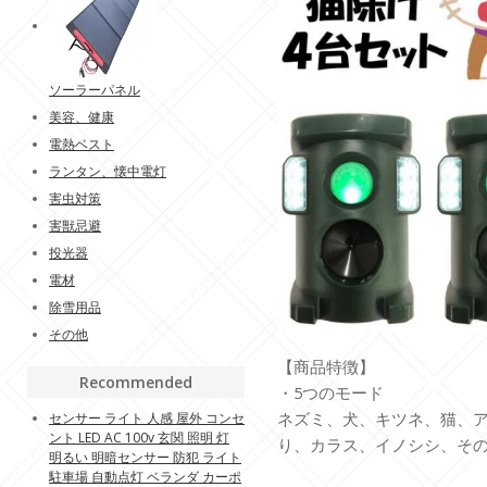
ソーラーパネル
美容、健康
電熱ベスト
ランタン、懐中電灯
害虫対策
害獣忌避
投光器
電材
除雪用品
その他
【商品特徴】
Recommended
・5つのモード
ネズミ、犬、キツネ、猫、
センサー ライト 人感 屋外 コンセ
ント LED AC 100v 玄関 照明 灯
り、カラス、イノシシ、そ
明るい 明暗センサー 防犯 ライト
駐車場 自動点灯 ベランダ カーポ