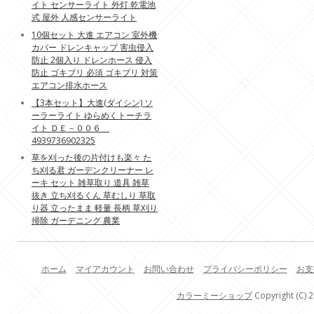
イト センサーライト 外灯 乾電池
式 屋外 人感センサーライト
10個セット 大進 エアコン 室外機
カバー ドレンキャップ 害虫侵入
防止 2個入り ドレンホース 侵入
防止 ゴキブリ 必須 ゴキブリ 対策
エアコン排水ホース
【3本セット】大進(ダイシン) ソ
ーラーライト ゆらめくトーチラ
イト ＤＥ－００６
4939736902325
草を刈った後の片付けも楽々 た
ち刈る君 ガーデンクリーナー レ
ーキ セット 雑草取り 道具 雑草
抜き 立ち刈るくん 草むしり 草取
り器 立ったまま 軽量 長柄 草刈り
掃除 ガーデニング 農業
ホーム
マイアカウント
お問い合わせ
プライバシーポリシー
お支
カラーミーショップ
Copyright (C) 