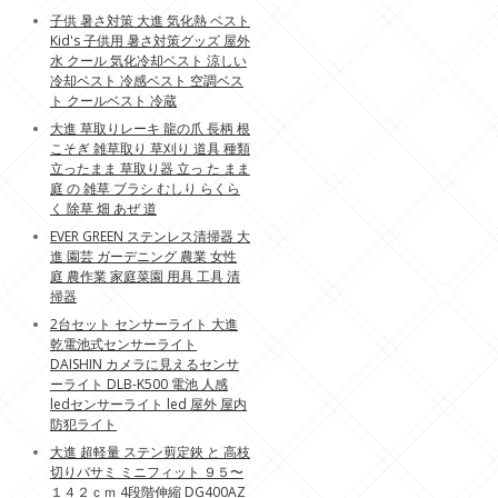
子供 暑さ対策 大進 気化熱 ベスト
Kid's 子供用 暑さ対策グッズ 屋外
水 クール 気化冷却ベスト 涼しい
冷却ベスト 冷感ベスト 空調ベス
ト クールベスト 冷蔵
大進 草取りレーキ 龍の爪 長柄 根
こそぎ 雑草取り 草刈り 道具 種類
立ったまま 草取り器 立っ た まま
庭 の 雑草 ブラシ むしり らくら
く 除草 畑 あぜ 道
EVER GREEN ステンレス清掃器 大
進 園芸 ガーデニング 農業 女性
庭 農作業 家庭菜園 用具 工具 清
掃器
2台セット センサーライト 大進
乾電池式センサーライト
DAISHIN カメラに見えるセンサ
ーライト DLB-K500 電池 人感
ledセンサーライト led 屋外 屋内
防犯ライト
大進 超軽量 ステン剪定鋏 と 高枝
切りバサミ ミニフィット ９５〜
１４２ｃｍ 4段階伸縮 DG400AZ