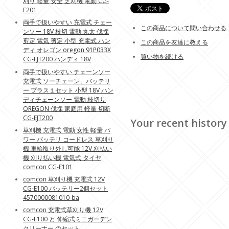
刈り 軽量 安全 芝刈機 電動 CG-
E201
両手で扱いやすい 充電式 チェー
この商品について問い合わせる
ンソー 18V 枝切 電動 丸太 伐採
剪定 電気 剪定 小型 充電式 ハン
この商品を友達に教える
ディ オレゴン oregon 91P033X
買い物を続ける
CG-EJT200 ハンディ 18V
両手で扱いやすい チェーンソー
充電式 ソーチェーン、バッテリ
ー プラス１セット 小型 18V ハン
ディチェーンソー 電動 枝切り
OREGON 伐採 家庭用 軽量 切断
CG-EJT200
Your recent history
草刈機 充電式 電動 女性 軽量 パ
ワー バッテリ コードレス 草刈り
機 車輪取り外し可能 12V 刈払い
機 刈り払い機 電気式 タイヤ
comcon CG-E101
comcon 草刈り機 充電式 12V
CG-E100 バッテリー2個セット
4570000081010-ba
comcon 充電式草刈り機 12V
CG-E100 と 伸縮式ミニガーデン
クリーナー のセット