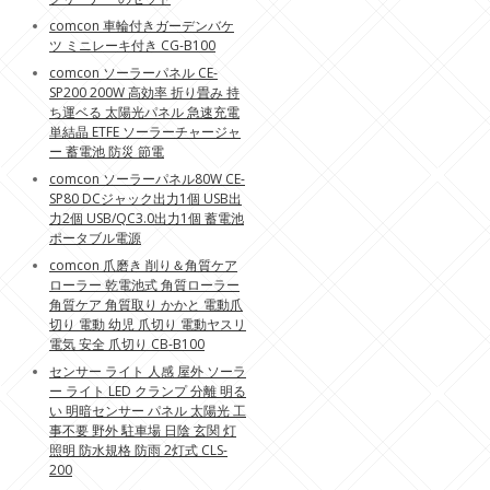
comcon 車輪付きガーデンバケ
ツ ミニレーキ付き CG-B100
comcon ソーラーパネル CE-
SP200 200W 高効率 折り畳み 持
ち運ベる 太陽光パネル 急速充電
単結晶 ETFE ソーラーチャージャ
ー 蓄電池 防災 節電
comcon ソーラーパネル80W CE-
SP80 DCジャック出力1個 USB出
力2個 USB/QC3.0出力1個 蓄電池
ポータブル電源
comcon 爪磨き 削り＆角質ケア
ローラー 乾電池式 角質ローラー
角質ケア 角質取り かかと 電動爪
切り 電動 幼児 爪切り 電動ヤスリ
電気 安全 爪切り CB-B100
センサー ライト 人感 屋外 ソーラ
ー ライト LED クランプ 分離 明る
い 明暗センサー パネル 太陽光 工
事不要 野外 駐車場 日陰 玄関 灯
照明 防水規格 防雨 2灯式 CLS-
200