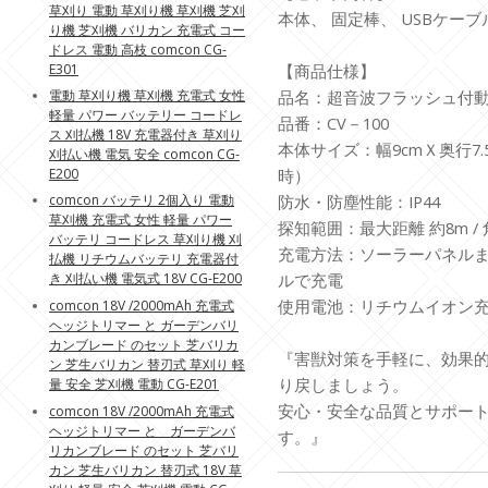
草刈り 電動 草刈り機 草刈機 芝刈
本体、 固定棒、 USBケーブ
り機 芝刈機 バリカン 充電式 コー
ドレス 電動 高枝 comcon CG-
E301
【商品仕様】
電動 草刈り機 草刈機 充電式 女性
品名：超音波フラッシュ付
軽量 パワー バッテリー コードレ
品番：CV－100
ス 刈払機 18V 充電器付き 草刈り
本体サイズ：幅9cmＸ奥行7.5
刈払い機 電気 安全 comcon CG-
E200
時）
comcon バッテリ 2個入り 電動
防水・防塵性能：IP44
草刈機 充電式 女性 軽量 パワー
探知範囲：最大距離 約8m / 角
バッテリ コードレス 草刈り機 刈
充電方法：ソーラーパネルま
払機 リチウムバッテリ 充電器付
き 刈払い機 電気式 18V CG-E200
ルで充電
使用電池：リチウムイオン充電池 
comcon 18V /2000mAh 充電式
ヘッジトリマー と ガーデンバリ
カンブレード のセット 芝バリカ
『害獣対策を手軽に、効果的に
ン 芝生バリカン 替刃式 草刈り 軽
り戻しましょう。
量 安全 芝刈機 電動 CG-E201
安心・安全な品質とサポー
comcon 18V /2000mAh 充電式
ヘッジトリマー と ガーデンバ
す。』
リカンブレード のセット 芝バリ
カン 芝生バリカン 替刃式 18V 草