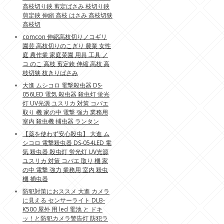
高枝切り鋏 剪定ばさみ 枝切り鋏
剪定鋏 伸縮 高枝 はさみ 高枝切狭
高枝切
comcon 伸縮高枝切りノコギリ
園芸 高枝切りのこぎり 農業 女性
庭 農作業 家庭菜園 用具 工具 ノ
コ のこ 高枝 剪定鋏 伸縮 高枝 高
枝切狭 枝きりばさみ
大進 ムシコロ 電撃殺虫器 DS-
056LED 電気 殺虫器 殺虫灯 蛍光
灯 UV光源 ユスリカ 対策 コバエ
取り 機 家の中 電撃 強力 業務用
室内 殺虫機 捕虫器 ランタン
【薬を使わず安心殺虫】 大進 ム
シコロ 電撃殺虫器 DS-054LED 電
気 殺虫器 殺虫灯 蛍光灯 UV光源
ユスリカ 対策 コバエ 取り 機 家
の中 電撃 強力 業務用 室内 殺虫
機 捕虫器
防犯対策におススメ 大進 カメラ
に見える センサーライト DLB-
K500 屋外 用 led 電池 と ドキ
ッ！と防犯カメラ警告灯 防犯ラ