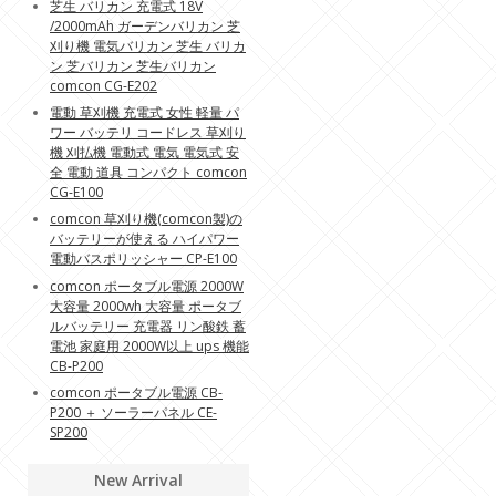
芝生 バリカン 充電式 18V
/2000mAh ガーデンバリカン 芝
刈り機 電気バリカン 芝生 バリカ
ン 芝バリカン 芝生バリカン
comcon CG-E202
電動 草刈機 充電式 女性 軽量 パ
ワー バッテリ コードレス 草刈り
機 刈払機 電動式 電気 電気式 安
全 電動 道具 コンパクト comcon
CG-E100
comcon 草刈り機(comcon製)の
バッテリーが使える ハイパワー
電動バスポリッシャー CP-E100
comcon ポータブル電源 2000W
大容量 2000wh 大容量 ポータブ
ルバッテリー 充電器 リン酸鉄 蓄
電池 家庭用 2000W以上 ups 機能
CB-P200
comcon ポータブル電源 CB-
P200 ＋ ソーラーパネル CE-
SP200
New Arrival